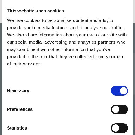
Für Kunden:
Allgemeine Geschäftsbedingungen
This website uses cookies
We use cookies to personalise content and ads, to
provide social media features and to analyse our traffic.
We also share information about your use of our site with
our social media, advertising and analytics partners who
Adresse
may combine it with other information that you’ve
ISEC Visatec GmbH
provided to them or that they’ve collected from your use
Gewerbepark 7
of their services.
DE-87477 Sulzberg
Germany
Consent
Necessary
Selection
Kontakt
sales@visatec.de
Preferences
Statistics