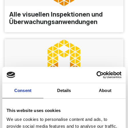
Beleuchtung
9x LED
Alle visuellen Inspektionen und
Lichtstrom
~90 lm
Überwachungsanwendungen
Abmessungen (ø x L)
36x93.8 mm
Gewicht
---
Betriebstemperatur
---
Wasserdicht / Wassertiefe
50 bar / 500 m
Strahlungstoleranz
3,300 rad/h (33
Gy/h)
Nuklear, Öl und Gas, Chemie und
Consent
Details
About
Gesamtdosis
42,900 rad (429
Petrochemie
Gy)
Zubehör (optional)
---
This website uses cookies
We use cookies to personalise content and ads, to
Merkmale
---
provide social media features and to analyse our traffic.