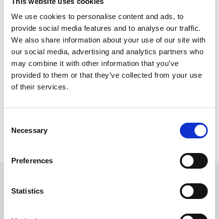
This website uses cookies
We use cookies to personalise content and ads, to
provide social media features and to analyse our traffic.
We also share information about your use of our site with
VT 1000 PTZL HD EX ATEX
our social media, advertising and analytics partners who
Beste Sichtergebnisse erzielen, mit unserer
may combine it with other information that you’ve
Inspektionskamera für ATEX Zone 1
provided to them or that they’ve collected from your use
of their services.
Consent
Necessary
Selection
Preferences
Finden Sie Ihren Experten
Statistics
Wir möchten Ihnen helfen, einen Experten zu finden,