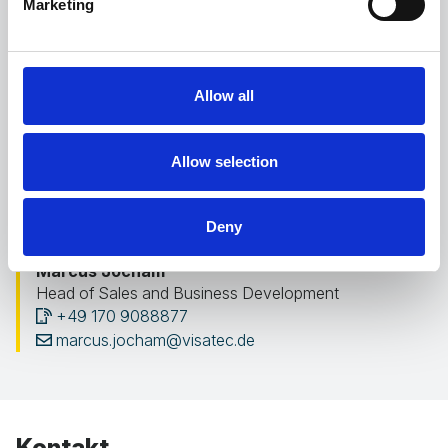
Marketing
der Ihnen weiterhelfen kann. Nachfolgend finden Sie
die Kontaktdaten unserer Experten.
Allow all
Allow selection
Deny
Marcus Jocham
Head of Sales and Business Development
+49 170 9088877
marcus.jocham@visatec.de
Kontakt