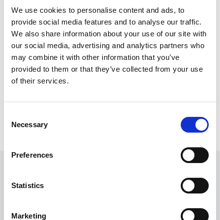
We use cookies to personalise content and ads, to
provide social media features and to analyse our traffic.
VT GTL RH
We also share information about your use of our site with
our social media, advertising and analytics partners who
Der VT GTL RH ist ein leistungsstarker,
may combine it with other information that you’ve
wasserdichter Greifer für raue Umgebungen.
provided to them or that they’ve collected from your use
of their services.
Consent
Necessary
Selection
Preferences
Finden Sie Ihren Experten
Statistics
Wir möchten Ihnen helfen, einen Experten zu finden,
der Ihnen weiterhelfen kann. Nachfolgend finden Sie
Marketing